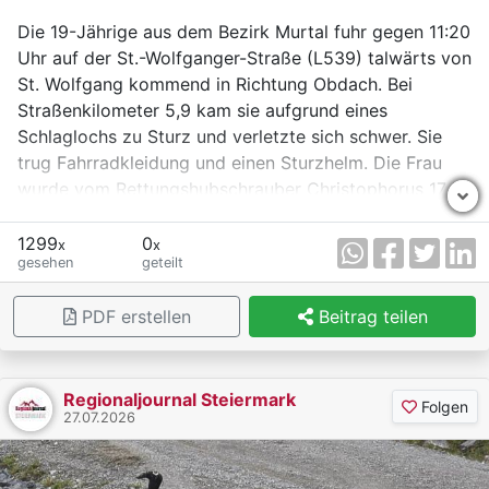
Die 19-Jährige aus dem Bezirk Murtal fuhr gegen 11:20
Uhr auf der St.-Wolfganger-Straße (L539) talwärts von
St. Wolfgang kommend in Richtung Obdach. Bei
Straßenkilometer 5,9 kam sie aufgrund eines
Schlaglochs zu Sturz und verletzte sich schwer. Sie
trug Fahrradkleidung und einen Sturzhelm. Die Frau
wurde vom Rettungshubschrauber Christophorus 17 in
das UKH Graz eingeliefert.
1299
0
x
x
gesehen
geteilt
PDF erstellen
Beitrag teilen
Regionaljournal Steiermark
Folgen
27.07.2026