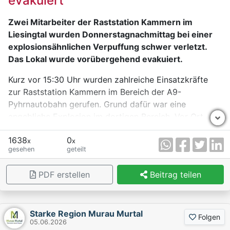
evakuiert
Zwei Mitarbeiter der Raststation Kammern im
Liesingtal wurden Donnerstagnachmittag bei einer
explosionsähnlichen Verpuffung schwer verletzt.
Das Lokal wurde vorübergehend evakuiert.
Kurz vor 15:30 Uhr wurden zahlreiche Einsatzkräfte
zur Raststation Kammern im Bereich der A9-
Pyhrnautobahn gerufen. Grund dafür war eine
angebliche Explosion im dortigen Bereich. Vor Ort
stellten Polizisten fest, dass die betroffene Örtlichkeit
1638
0
im Keller des dortigen Autobahn-Restaurants liegt.
x
x
gesehen
geteilt
Dort war es aus bislang ungeklärter Ursache zu einer
Art Verpuffung gekommen. Dabei wurden zwei
PDF erstellen
Beitrag teilen
Männer im Alter von 20 und 21 Jahren aus Ungarn
schwer verletzt. Die Mitarbeiter der Raststation
dürften schwere Verbrennungen an den Extremitäten
Starke Region Murau Murtal
erlitten haben. Ein anwesender Arzt leistete Erste
Folgen
05.06.2026
Hilfe. Das Österreichische Rote Kreuz führte in der