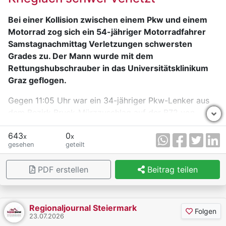
Bei einer Kollision zwischen einem Pkw und einem
Motorrad zog sich ein 54-jähriger Motorradfahrer
Samstagnachmittag Verletzungen schwersten
Grades zu. Der Mann wurde mit dem
Rettungshubschrauber in das Universitätsklinikum
Graz geflogen.
Gegen 11:05 Uhr war ein 34-jähriger Pkw-Lenker aus
dem Bezirk Bruck-Mürzzuschlag auf der B72 von
Krieglach kommend in Fahrtrichtung Ratten
643
0
unterwegs. In Alpl beabsichtigte er, nach links in eine
x
x
gesehen
geteilt
Nebenstraße einzubiegen. Zur selben Zeit fuhr der 54-
jährige Motorradlenker, ebenso aus dem Bezirk Bruck-
PDF erstellen
Beitrag teilen
Mürzzuschlag, in dieselbe Richtung. Er dürfte versucht
haben, den vor ihm abbiegenden Pkw zu überholen,
woraufhin es im Kreuzungsbereich zur Kollision kam.
Regionaljournal Steiermark
Der 54-Jährige wurde über die Motorhaube des Pkw
Folgen
23.07.2026
geschleudert und blieb mit schwersten Verletzungen