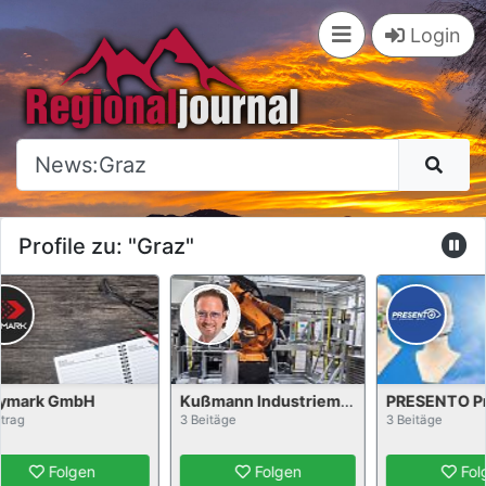
×
Login
Profile zu: "Graz"
H
Kußmann Industriemontagen GmbH
PRESENTO Prazsky
3 Beitäge
3 Beitäge
n
Folgen
Folgen