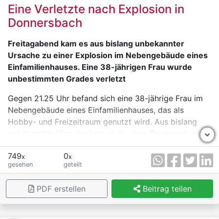
Eine Verletzte nach Explosion in
Donnersbach
Freitagabend kam es aus bislang unbekannter
Ursache zu einer Explosion im Nebengebäude eines
Einfamilienhauses. Eine 38-jährigen Frau wurde
unbestimmten Grades verletzt
Gegen 21.25 Uhr befand sich eine 38-jährige Frau im
Nebengebäude eines Einfamilienhauses, das als
Hobby- und Freizeitraum genutzt wird. Aus bislang
unbekannter Ursache kam es zu einer Raumexplosion.
Durch die Detonation wurde das Gebäude stark
749
0
beschädigt.
x
x
gesehen
geteilt
Der Frau gelang es, sich selbstständig aus dem
Gebäude zu retten. Nachbarn leisteten umgehend
PDF erstellen
Beitrag teilen
Erste Hilfe, entfernten brennende Kleidung und
versorgten die Frau bis zum Eintreffen der