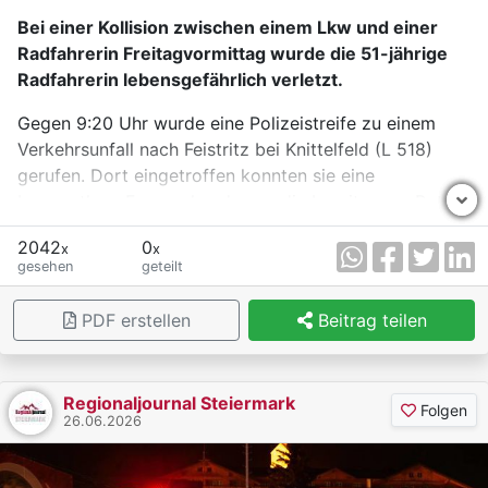
wieder für den Verkehr freigegeben werden.
Bei einer Kollision zwischen einem Lkw und einer
Radfahrerin Freitagvormittag wurde die 51-jährige
Radfahrerin lebensgefährlich verletzt.
Gegen 9:20 Uhr wurde eine Polizeistreife zu einem
Verkehrsunfall nach Feistritz bei Knittelfeld (L 518)
gerufen. Dort eingetroffen konnten sie eine
bewusstlose Frau wahrnehmen, die bereits vom Roten
Kreuz erstversorgt wurde. Laut Angaben des 23-
2042
0
x
x
jährigen Lkw-Lenkers, aus dem Bezirk Liezen, sei er
gesehen
geteilt
von Nordwesten kommend in Fahrtrichtung Kobenz
gefahren. Auf Höhe der Einfahrt zu einem Pendler-
PDF erstellen
Beitrag teilen
Parkplatz wollte er von der L 518 nach links abbiegen.
Dabei hätte er die 51-jährige Radfahrerin aus dem
Bezirk Murtal, die mit ihrem E-Bike am Radweg in
Regionaljournal Steiermark
Fahrtrichtung Kraubath unterwegs war, übersehen. In
Folgen
26.06.2026
der Folge kam es zur Kollision zwischen dem Lkw und
der Radfahrerin.