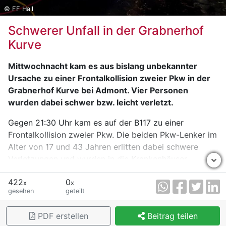
© FF Hall
Schwerer Unfall in der Grabnerhof
Kurve
Mittwochnacht kam es aus bislang unbekannter
Ursache zu einer Frontalkollision zweier Pkw in der
Grabnerhof Kurve bei Admont. Vier Personen
wurden dabei schwer bzw. leicht verletzt.
Gegen 21:30 Uhr kam es auf der B117 zu einer
Frontalkollision zweier Pkw. Die beiden Pkw-Lenker im
Alter von 17 und 43 Jahren erlitten dabei schwere
Verletzungen und wurden in die Krankenhäuser
Kalwang und Graz gebracht. Zwei Pkw-Insassinnen im
422
0
Alter von 16 und 18 Jahren erlitten leichte
x
x
gesehen
geteilt
Verletzungen und wurden ins LKH Rottenmann
gebracht.
PDF erstellen
Beitrag teilen