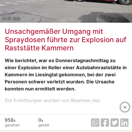
© FF Seiz
Unsachgemäßer Umgang mit
Spraydosen führte zur Explosion auf
Raststätte Kammern
Wie berichtet, war es Donnerstagnachmittag zu
einer Explosion im Keller einer Autobahnraststätte in
Kammern im Liesingtal gekommen, bei der zwei
Personen schwer verletzt wurden. Die Ursache
konnten nun ermittelt werden.
Die Ermittlungen wurden von Beamten des
Landeskriminalamts Steiermark übernommen. Die
abschließende Explosionsursachenermittlung erfolgte
958
0
x
x
in Kooperation mit einem Sachverständigen der
gesehen
geteilt
Landesstelle für Brandverhütung Steiermark. Dabei