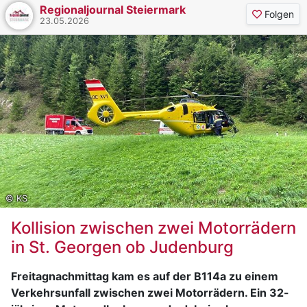
Rettungskräfte. Nach der Erstversorgung wurde sie
Regionaljournal Steiermark
Folgen
mit Verletzungen unbestimmten Grades vom
23.05.2026
Rettungshubschrauber Christophorus 17 in das LKH
Graz geflogen.
Die Freiwillige Feuerwehr Donnersbach führte
anschließend Kontrollen hinsichtlich möglicher weiterer
Brandentwicklungen durch, wobei keine zusätzliche
Gefährdung festgestellt werden konnte.
Die Ermittlungen durch Spezialkräfte und
Brandermittler zur genauen Ursache der Explosion
laufen.
© KS
Kollision zwischen zwei Motorrädern
in St. Georgen ob Judenburg
Freitagnachmittag kam es auf der B114a zu einem
Verkehrsunfall zwischen zwei Motorrädern. Ein 32-