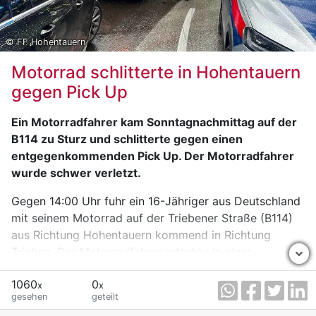
© FF Hohentauern
Motorrad schlitterte in Hohentauern
gegen Pick Up
Ein Motorradfahrer kam Sonntagnachmittag auf der
B114 zu Sturz und schlitterte gegen einen
entgegenkommenden Pick Up. Der Motorradfahrer
wurde schwer verletzt.
Gegen 14:00 Uhr fuhr ein 16-Jähriger aus Deutschland
mit seinem Motorrad auf der Triebener Straße (B114)
aus Richtung Hohentauern kommend in Richtung
Trieben. Der Motorradfahrer rutschte in einer
Rechtskurve offenbar aufgrund nasser Fahrbahn und
1060
0
nicht angepasster Fahrgeschwindigkeit aus und kam
x
x
gesehen
geteilt
zu Sturz. Dabei schlitterte er gegen einen