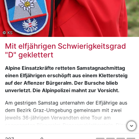
im Einsatz.
Die B 145 war an der Unfallörtlichkeit bis 24:00 Uhr
gesperrt.
© KS
Mit elfjährigen Schwierigkeitsgrad
"D" geklettert
Alpine Einsatzkräfte retteten Samstagnachmittag
einen Elfjährigen erschöpft aus einem Klettersteig
auf der Aflenzer Bürgeralm. Der Bursche blieb
unverletzt. Die Alpinpolizei mahnt zur Vorsicht.
Am gestrigen Samstag unternahm der Elfjährige aus
dem Bezirk Graz-Umgebung gemeinsam mit zwei
jeweils 36-jährigen Verwandten eine Tour am
sogenannten Bürgeralm-Panoramaklettersteig. Dieser
weist nach der österreichischen Klettersteigskala