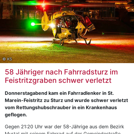
Die Radfahrerin wurde nach der Erstversorgung mit
lebensgefährlichen Verletzungen vom
Rettungshubschrauber C 17 ins LKH Graz eingeliefert.
© KS
58 Jähriger nach Fahrradsturz im
Feistritzgraben schwer verletzt
Donnerstagabend kam ein Fahrradlenker in St.
Marein-Feistritz zu Sturz und wurde schwer verletzt
vom Rettungshubschrauber in ein Krankenhaus
geflogen.
Gegen 21:20 Uhr war der 58-Jährige aus dem Bezirk
Murtal mit seinem Fahrrad auf der Gemeindestraße