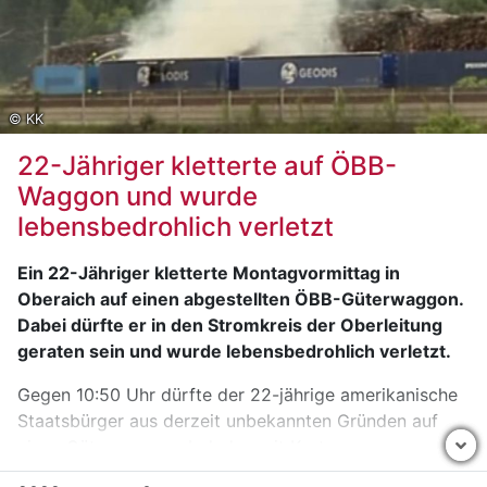
🌲 Waldexkursion im Klosterwald mit Förster Hans
Liebfahrt
Das Regionalmanagement Murau Murtal unterstützt
mit solchen Projekten aktiv die Biodiversität in der
© KK
Region – durch Bewusstseinsbildung und die
Schaffung von Trittsteinbiotopen als Musterprojekte.
22-Jähriger kletterte auf ÖBB-
Waggon und wurde
💚 Ein starkes Zeichen für mehr Naturverbundenheit
lebensbedrohlich verletzt
und Artenvielfalt in der Steiermark.
Ein 22-Jähriger kletterte Montagvormittag in
Oberaich auf einen abgestellten ÖBB-Güterwaggon.
Dabei dürfte er in den Stromkreis der Oberleitung
geraten sein und wurde lebensbedrohlich verletzt.
Gegen 10:50 Uhr dürfte der 22-jährige amerikanische
Staatsbürger aus derzeit unbekannten Gründen auf
einen Güterwaggon, beladen mit Kartonagen,
geklettert sein. Der Mann geriet zu nahe an die