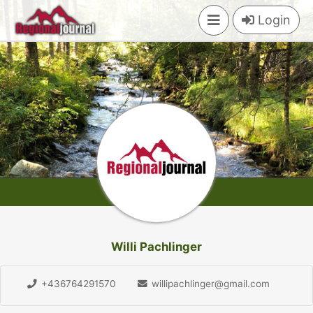
×
Login
Willi Pachlinger
+436764291570
willipachlinger@gmail.com