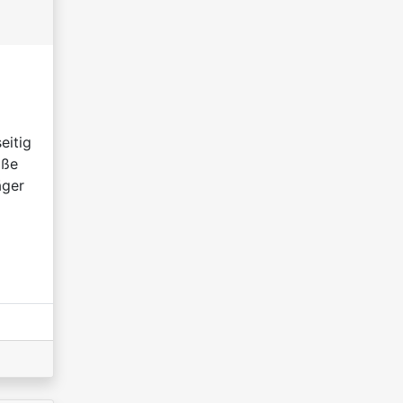
eitig
öße
äger