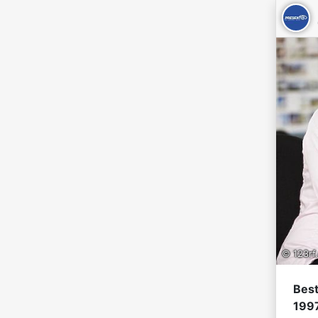
© 123rf
Best
1997