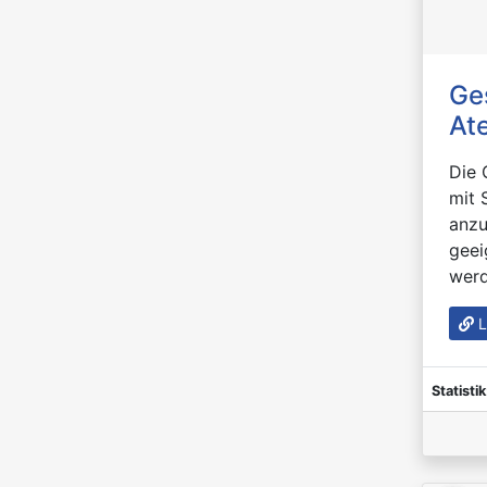
Ges
At
Die 
mit 
anzu
geei
werd
L
Statistik