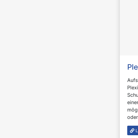
Ple
Aufs
Plex
Schu
eine
mögl
oder
L