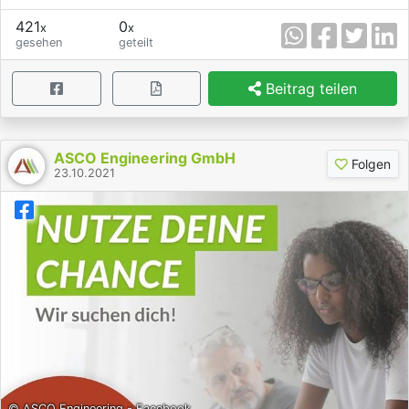
421
0
x
x
gesehen
geteilt
Beitrag teilen
ASCO Engineering GmbH
Folgen
23.10.2021
© ASCO Engineering - Facebook