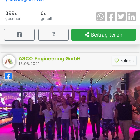
399
0
x
x
gesehen
geteilt
Beitrag teilen
ASCO Engineering GmbH
Folgen
13.08.2021