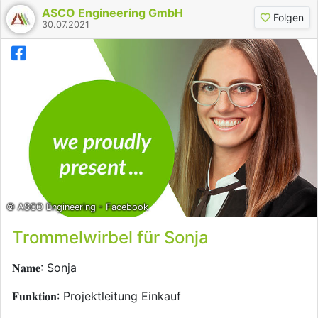
ASCO Engineering GmbH
Folgen
30.07.2021
© ASCO Engineering - Facebook
Trommelwirbel für Sonja
𝐍𝐚𝐦𝐞: Sonja
𝐅𝐮𝐧𝐤𝐭𝐢𝐨𝐧: Projektleitung Einkauf