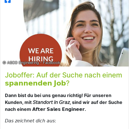
© ASCO Engineering - Facebook
Joboffer: Auf der Suche nach einem
𝘀𝗽𝗮𝗻𝗻𝗲𝗻𝗱𝗲𝗻 𝗝𝗼𝗯?
Dann bist du bei uns genau richtig! Für unseren
Kunden, mit 𝘚𝘵𝘢𝘯𝘥𝘰𝘳𝘵 𝘪𝘯 𝘎𝘳𝘢𝘻, sind wir auf der Suche
nach einem 𝗔𝗳𝘁𝗲𝗿 𝗦𝗮𝗹𝗲𝘀 𝗘𝗻𝗴𝗶𝗻𝗲𝗲𝗿.
𝘋𝘢𝘴 𝘻𝘦𝘪𝘤𝘩𝘯𝘦𝘵 𝘥𝘪𝘤𝘩 𝘢𝘶𝘴: