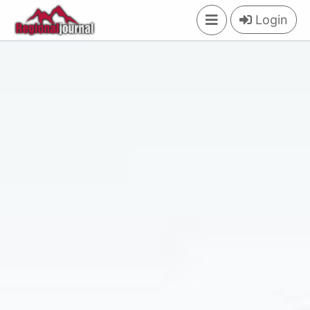
×
Login