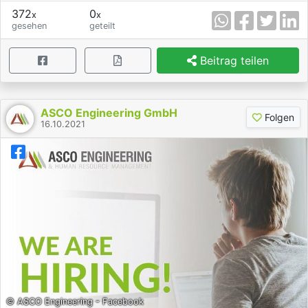
372
0
x
x
gesehen
geteilt
Beitrag teilen
ASCO Engineering GmbH
Folgen
16.10.2021
© ASCO Engineering - Facebook