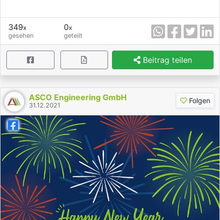
349
0
x
x
gesehen
geteilt
Beitrag teilen
ASCO Engineering GmbH
Folgen
31.12.2021