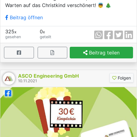
Warten auf das Christkind verschönert! 👼 🎄
Beitrag öffnen
325
0
x
x
gesehen
geteilt
Beitrag teilen
ASCO Engineering GmbH
Folgen
10.11.2021