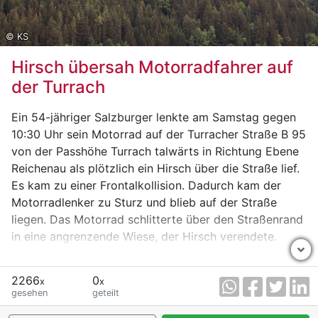
© KS
Hirsch übersah Motorradfahrer auf
der Turrach
Ein 54-jähriger Salzburger lenkte am Samstag gegen
10:30 Uhr sein Motorrad auf der Turracher Straße B 95
von der Passhöhe Turrach talwärts in Richtung Ebene
Reichenau als plötzlich ein Hirsch über die Straße lief.
Es kam zu einer Frontalkollision. Dadurch kam der
Motorradlenker zu Sturz und blieb auf der Straße
liegen. Das Motorrad schlitterte über den Straßenrand
in eine angrenzende Wiese, der Hirsch verendete.
Nach Erstversorgung durch nachkommende
2266
0
Verkehrsteilnehmer wurde der schwer verletzte Mann
x
x
gesehen
geteilt
vom Notarztteam des Rettungshubschrauber versorgt
und in das LKH Villach verbracht.