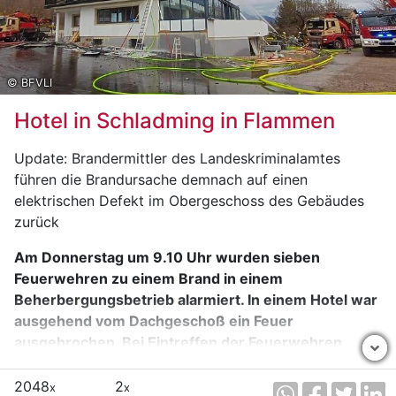
Verkehr wurde in dieser Zeit über die L712 örtlich
umgeleitet.
© BFVLI
Hotel in Schladming in Flammen
Update: Brandermittler des Landeskriminalamtes
führen die Brandursache demnach auf einen
elektrischen Defekt im Obergeschoss des Gebäudes
zurück
Am Donnerstag um 9.10 Uhr wurden sieben
Feuerwehren zu einem Brand in einem
Beherbergungsbetrieb alarmiert. In einem Hotel war
ausgehend vom Dachgeschoß ein Feuer
ausgebrochen. Bei Eintreffen der Feuerwehren
stand das Gebäude bereits in Vollbrand. Verletzt
wurde niemand.
2048
2
x
x