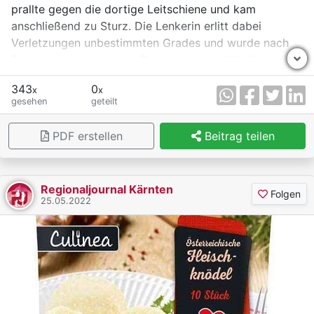
Kunststoff.
prallte gegen die dortige Leitschiene und kam
anschließend zu Sturz. Die Lenkerin erlitt dabei
Es wird ersucht, zweckdienliche Hinweise an die
Verletzungen unbestimmten Grades und wurde nach
Polizeiinspektion Schladming unter der
Erstversorgung von der Rettung in das UKH Klagenfurt
Telefonnummer 059/133-6356 zu richten.
gebracht. Am Motorrad entstand erheblicher
343
0
x
x
Sachschaden.
gesehen
geteilt
PDF erstellen
Beitrag teilen
Regionaljournal Kärnten
Folgen
25.05.2022