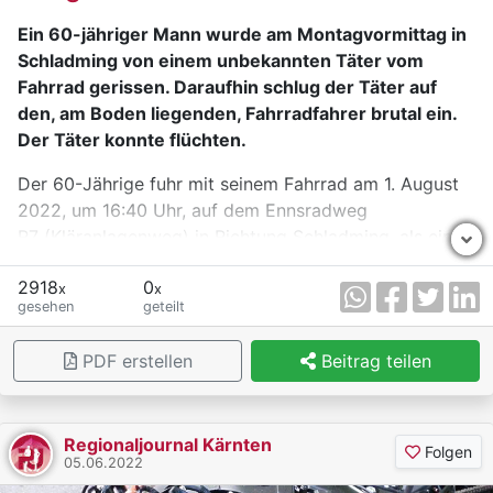
Ein 60-jähriger Mann wurde am Montagvormittag in
Schladming von einem unbekannten Täter vom
Fahrrad gerissen. Daraufhin schlug der Täter auf
den, am Boden liegenden, Fahrradfahrer brutal ein.
Der Täter konnte flüchten.
Der 60-Jährige fuhr mit seinem Fahrrad am 1. August
2022, um 16:40 Uhr, auf dem Ennsradweg
R7 (Kläranlagenweg) in Richtung Schladming, als ein,
derzeit noch unbekannter, Mann den Radfahrer
2918
0
grundlos vom Fahrrad auf den Boden riss.
x
x
gesehen
geteilt
Anschließend schlug der unbekannte Täter in äußerst
aggressiver Weise auf den Fahrradfahrer ein. Zeugen
PDF erstellen
Beitrag teilen
versuchten noch dem am Boden liegenden Mann zu
helfen, allerdings konnten diese aufgrund der
vorherrschenden Aggressivität nichts ausrichten.
Regionaljournal Kärnten
Danach flüchtete der Täter in den angrenzenden Wald
Folgen
05.06.2022
in Richtung Mandling. Der Radfahrer wurde mit