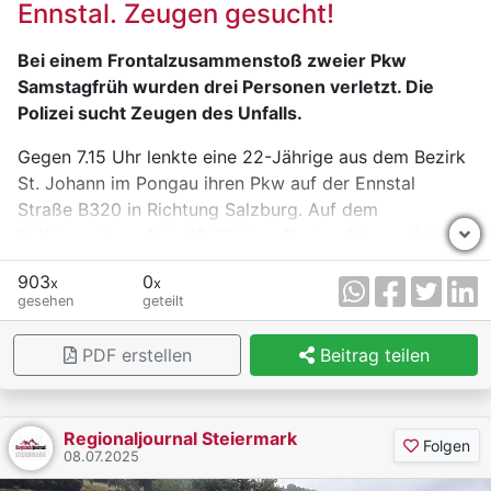
Ennstal. Zeugen gesucht!
Arbeitsinspektorat sowie die Polizei Mürzzuschlag
sind im Gange.
Bei einem Frontalzusammenstoß zweier Pkw
Samstagfrüh wurden drei Personen verletzt. Die
Polizei sucht Zeugen des Unfalls.
Gegen 7.15 Uhr lenkte eine 22-Jährige aus dem Bezirk
St. Johann im Pongau ihren Pkw auf der Ennstal
Straße B320 in Richtung Salzburg. Auf dem
Beifahrersitz saß ihr 19-jähriger Bruder. Etwa auf Höhe
des Straßenkilometers 25.8, im Bereich der Zufahrt
903
0
x
x
zur Talstation der Hauser Kaibling Bahnen, geriet sie
gesehen
geteilt
mit ihrem Fahrzeug auf die Gegenfahrbahn und stieß
frontal gegen einen in Richtung Liezen fahrenden Pkw,
PDF erstellen
Beitrag teilen
gelenkt von einem 45-Jährigen aus dem Bezirk Liezen.
Der Pkw des 45-Jährigen wurde durch den Anprall
über die nördliche Fahrbahnböschung geschleudert
Regionaljournal Steiermark
und kam auf der etwa zehn Meter tiefer gelegenen
Folgen
08.07.2025
Zufahrtsrampe zur B320 zum Stillstand.