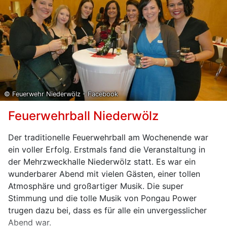
zusammen mit 30 Gästen beim Rodeln am
Hochwurzen nahe Schladming.
Insgesamt standen über 160 Kräfte der Feuerwehr,
Rettung und Polizei im Einsatz. Die Landesstraße
wurde für die Bergungsarbeiten gesperrt. Der
Reisebus wurde über Weisung der Staatsanwaltschaft
Leoben sichergestellt und wird von Sachverständigen
© Feuerwehr Niederwölz - Facebook
begutachtet werden.
Feuerwehrball Niederwölz
Der traditionelle Feuerwehrball am Wochenende war
ein voller Erfolg. Erstmals fand die Veranstaltung in
der Mehrzweckhalle Niederwölz statt. Es war ein
wunderbarer Abend mit vielen Gästen, einer tollen
Atmosphäre und großartiger Musik. Die super
Stimmung und die tolle Musik von Pongau Power
trugen dazu bei, dass es für alle ein unvergesslicher
Abend war.