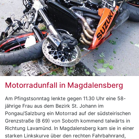
schweren Verletzungen (mehrere Knochenbrüche) in
das Krankenhaus Schladming verbracht.
Eine sofort eingeleitete Fahndung, bei der sich
mehrere Polizeistreifen, Diensthundestreifen und auch
der Polizeihubschrauber „Libelle Steiermark“
beteiligten blieb vorerst erfolglos.
Lediglich die vom unbekannten Täter mitgeführten
Utensilien (Trolley, Zelt, etc.) konnten im Waldstück
angefunden werden.
© KS
Motorradunfall in Magdalensberg
Täterbeschreibung:
Männlich, ca. 175cm groß, 45 Jahre alt, kurze Haare,
Am Pfingstsonntag lenkte gegen 11.30 Uhr eine 58-
sehr schlanke Statur, trug eine grüne Basecap in
jährige Frau aus dem Bezirk St. Johann im
Kombination mit einem sehr großen, grünen,
Pongau/Salzburg ein Motorrad auf der südsteirischen
Wanderrucksack, grau/braunes Langarmshirt,
Grenzstraße (B 69) von Soboth kommend talwärts in
grau/braune Arbeiterhose mit großen Seitentaschen,
Richtung Lavamünd. In Magdalensberg kam sie in einer
schwarze Stiefel, graue Arbeitshandschuhe aus
starken Linkskurve über den rechten Fahrbahnrand,