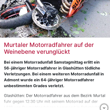
Freistadt registrierte -18,8 Grad bei 539 Metern
in Freistadt. Gars am Kamp meldete -18,5 Grad
bei einer Höhe von 273 Metern in Horn.
Aigen im Ennstal erreichte -18,4 Grad bei 641
Metern in Liezen.
© KS/Sujet
Klausen-Leopoldsdorf verzeichnete -17,9 Grad
bei 389 Metern in Baden.
Murtaler Motorradfahrer auf der
Weinebene verunglückt
Bei einem Motorradunfall Samstagmittag erlitt ein
56-jähriger Motorradfahrer in Glashütten tödliche
Verletzungen. Bei einem weiteren Motorradunfall in
Admont wurde ein 64-jähriger Motorradfahrer
unbestimmten Grades verletzt.
Glashütten: Der Motorradfahrer aus dem Bezirk Murtal
fuhr gegen 12:30 Uhr mit seinem Motorrad auf der
L619 von Deutschlandsberg kommend in Fahrtrichtung