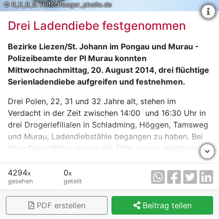
© R_K_B_S. Hofschlaeger_pixelio.de
Drei Ladendiebe festgenommen
Bezirke Liezen/St. Johann im Pongau und Murau -
Polizeibeamte der PI Murau konnten
Mittwochnachmittag, 20. August 2014, drei flüchtige
Serienladendiebe aufgreifen und festnehmen.
Drei Polen, 22, 31 und 32 Jahre alt, stehen im
Verdacht in der Zeit zwischen 14:00 und 16:30 Uhr in
drei Drogeriefilialen in Schladming, Höggen, Tamsweg
und Murau, Ladendiebstähle begangen zu haben. Bei
ihren Diebstählen gingen die Täter immer gleich vor.
Zwei der Täter begaben sich mit einer präparierten
Einkaufstasche in das jeweilige Geschäft, während der
4294
0
x
x
gesehen
geteilt
dritte Täter vor dem Geschäft im Fahrzeug als
Fluchthelfer wartete. Danach entnahmen sie aus den
PDF erstellen
Beitrag teilen
Regalen des Geschäftes Kosmetikartikeln und
Rasierklingen, die sie in die Tasche steckten. Ohne den