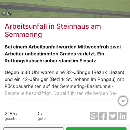
© KS
Arbeitsunfall in Steinhaus am
Semmering
Bei einem Arbeitsunfall wurden Mittwochfrüh zwei
Arbeiter unbestimmten Grades verletzt. Ein
Rettungshubschrauber stand im Einsatz.
Gegen 6:30 Uhr waren eine 32-Jährige (Bezirk Liezen)
und ein 42-Jähriger (Bezirk St. Johann im Pongau) mit
Rückbauarbeiten auf der Semmering-Basistunnel-
Baustelle beschäftigt. Dabei führten die beiden Be-
und Entladearbeiten an einem mehrere hundert Meter
in die Tiefe ragenden Förderlift durch. Die Ladefläche
2185
0
dieses Lifts ist im Ausstiegsbereich an der
x
x
gesehen
geteilt
Erdoberfläche mit einer mechanischen
Rückhalteklappe gesichert. Als sich diese Klappe