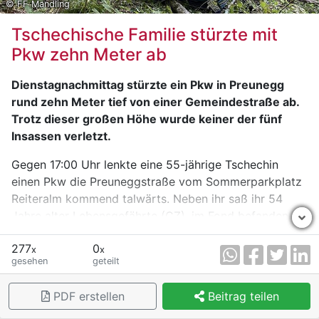
© FF Mandling
Tschechische Familie stürzte mit
Pkw zehn Meter ab
Dienstagnachmittag stürzte ein Pkw in Preunegg
rund zehn Meter tief von einer Gemeindestraße ab.
Trotz dieser großen Höhe wurde keiner der fünf
Insassen verletzt.
Gegen 17:00 Uhr lenkte eine 55-jährige Tschechin
einen Pkw die Preuneggstraße vom Sommerparkplatz
Reiteralm kommend talwärts. Neben ihr saß ihr 54
Jahre alter Lebensgefährte (CZ), im Fond befanden
sich deren nicht gemeinsame Kinder (18, 18 und 22-
277
0
alle CZ). Vor der letzten Kehre, einer Rechtskurve, fuhr
x
x
gesehen
geteilt
die 55-Jährige laut eigenen Angaben mit dem zweiten
Gang, versuchte zu bremsen und auf den ersten Gang
PDF erstellen
Beitrag teilen
zu schalten. Die Bremsen hätten laut Lenkerin aber
nicht gewirkt.