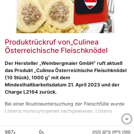
Produktrückruf von„Culinea
Österreichische Fleischknödel
Der Hersteller „Weinbergmaier GmbH“ ruft aktuell
das Produkt „Culinea Österreichische Fleischknödel
(10 Stück), 1000 g“ mit dem
Mindesthaltbarkeitsdatum 21. April 2023 und der
Charge L2164 zurück.
Bei einer Routineuntersuchung der Fleischfülle wurde
Listeria monocytogenes nachgewiesen. Listeria
monocytogenes kann Auslöser von schweren
Magen-/Darmerkrankungen und von Symptomen
987
0
ähnlich eines grippalen Infektes sein. Bei bestimmten
x
x