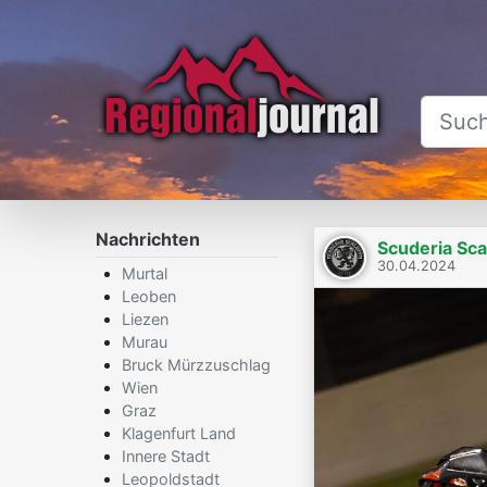
Nachrichten
Scuderia Sc
30.04.2024
Murtal
Leoben
Liezen
Murau
Bruck Mürzzuschlag
Wien
Graz
Klagenfurt Land
Innere Stadt
Leopoldstadt