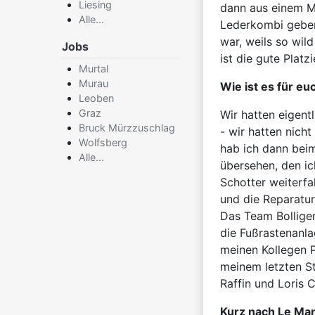
Liesing
dann aus einem Mü
Alle...
Lederkombi geben
war, weils so wil
Jobs
ist die gute Platz
Murtal
Murau
Wie ist es für e
Leoben
Graz
Wir hatten eigentl
Bruck Mürzzuschlag
- wir hatten nich
Wolfsberg
hab ich dann bei
Alle...
übersehen, den ic
Schotter weiterfa
und die Reparatur
Das Team Bollige
die Fußrastenanla
meinen Kollegen 
meinem letzten S
Raffin und Loris 
Kurz nach Le Man