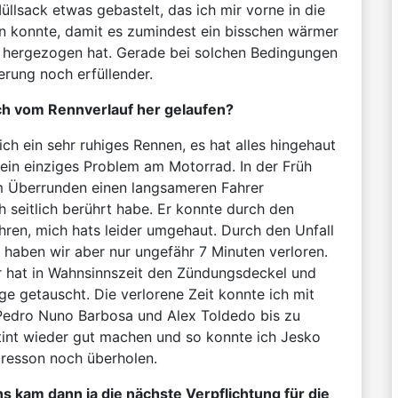
llsack etwas gebastelt, das ich mir vorne in die
 konnte, damit es zumindest ein bisschen wärmer
d hergezogen hat. Gerade bei solchen Bedingungen
ierung noch erfüllender.
uch vom Rennverlauf her gelaufen?
ich ein sehr ruhiges Rennen, es hat alles hingehaut
t ein einziges Problem am Motorrad. In der Früh
m Überrunden einen langsameren Fahrer
h seitlich berührt habe. Er konnte durch den
hren, mich hats leider umgehaut. Durch den Unfall
 haben wir aber nur ungefähr 7 Minuten verloren.
r hat in Wahnsinnszeit den Zündungsdeckel und
ge getauscht. Die verlorene Zeit konnte ich mit
Pedro Nuno Barbosa und Alex Toldedo bis zu
tint wieder gut machen und so konnte ich Jesko
Cresson noch überholen.
s kam dann ja die nächste Verpflichtung für die