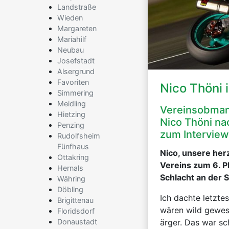
Landstraße
Wieden
Margareten
Mariahilf
Neubau
Josefstadt
Alsergrund
Favoriten
Nico Thöni 
Simmering
Meidling
Vereinsobmann
Hietzing
Nico Thöni na
Penzing
zum Interview
Rudolfsheim
Fünfhaus
Nico, unsere her
Ottakring
Vereins zum 6. Pl
Hernals
Schlacht an der S
Währing
Döbling
Ich dachte letzte
Brigittenau
wären wild gewes
Floridsdorf
Donaustadt
ärger. Das war sc